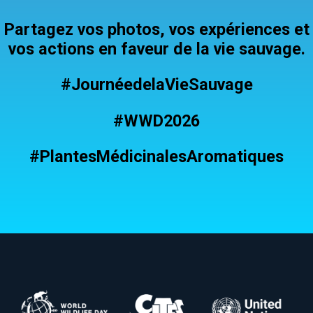
Partagez vos photos, vos expériences et
vos actions en faveur de la vie sauvage.
#JournéedelaVieSauvage
#WWD2026
#PlantesMédicinalesAromatiques