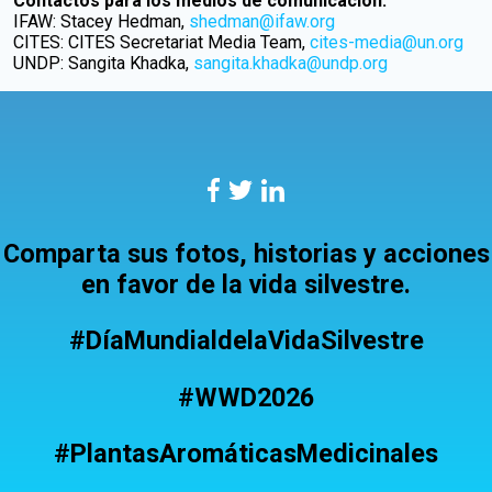
Contactos para los medios de comunicación:
IFAW: Stacey Hedman,
shedman@ifaw.org
CITES: CITES Secretariat Media Team,
cites-media@un.org
UNDP: Sangita Khadka,
sangita.khadka@undp.org
Comparta sus fotos, historias y acciones
en favor de la vida silvestre.
#DíaMundialdelaVidaSilvestre
#WWD2026
#PlantasAromáticasMedicinales