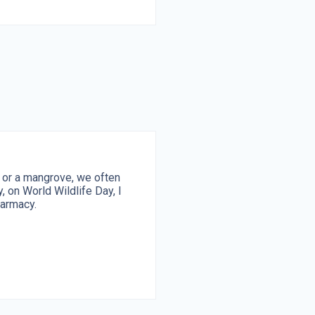
, or a mangrove, we often
, on World Wildlife Day, I
harmacy.