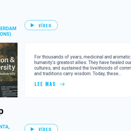
VÍDEO
TERDAM
ONS)
For thousands of years, medicinal and aromati
humanity’s greatest allies. They have healed ou
cultures, and sustained the livelihoods of co
and traditions carry wisdom. Today, these...
LEE MAS
p
NTA,
VÍDEO