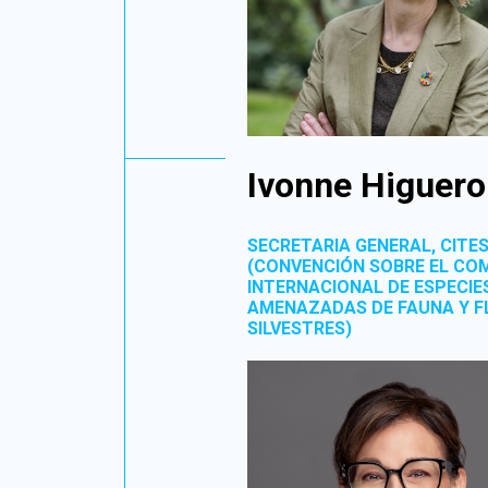
Ivonne Higuero
SECRETARIA GENERAL, CITE
(CONVENCIÓN SOBRE EL CO
INTERNACIONAL DE ESPECIE
AMENAZADAS DE FAUNA Y F
SILVESTRES)