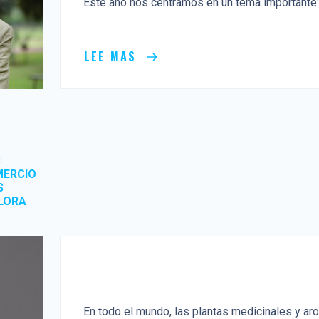
Este año nos centramos en un tema importante: l
LEE MAS
S
MERCIO
S
LORA
En todo el mundo, las plantas medicinales y ar