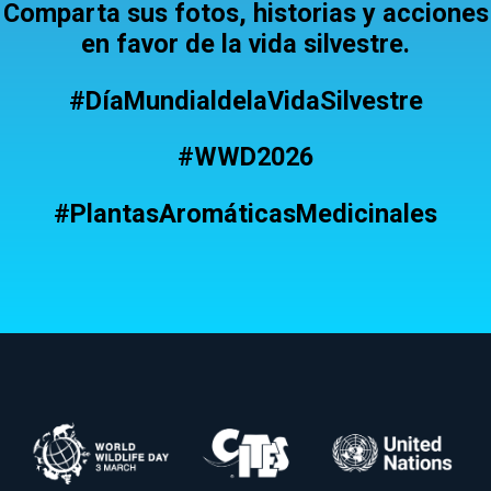
Comparta sus fotos, historias y acciones
en favor de la vida silvestre.
#DíaMundialdelaVidaSilvestre
#WWD2026
#PlantasAromáticasMedicinales