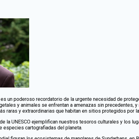
e es un poderoso recordatorio de la urgente necesidad de protege
tales y animales se enfrentan a amenazas sin precedentes, y m
s raras y extraordinarias que habitan en sitios protegidos por 
 de la UNESCO ejemplifican nuestros tesoros culturales y los l
de especies cartografiadas del planeta.
undial figuran los ecosistemas de manglares de Sundarbans, en Ba