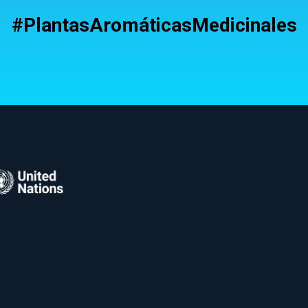
#PlantasAromáticasMedicinales